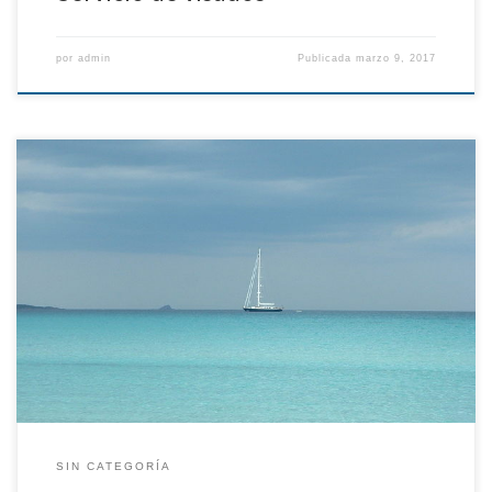
por
admin
Publicada
marzo 9, 2017
En relación con las actuaciones jurídicas llevadas a cabo durante el
año 2016, en nombre de las Instituciones, se desarrollaron las
siguientes: Recurso contencioso-administrativo Núm. 158/11
seguido ante la Sala de lo Contencioso-Administrativo del Tribunal
Supremo, interpuesto el 03-02-2011 frente al Acuerdo del consejo
de Ministros de 12-11-2010 por el […]
SIN CATEGORÍA