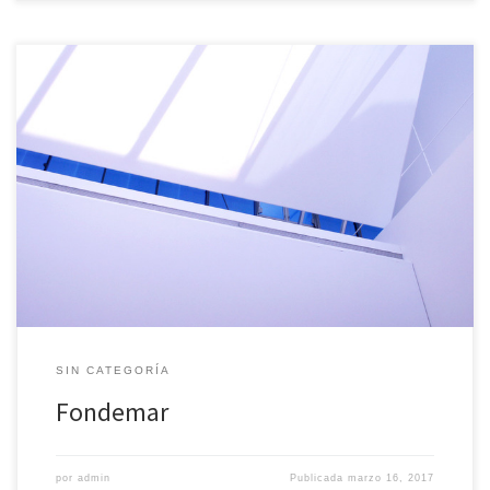
Promovido por el COIN, el 16 de marzo de 2004 se constituyó el
Fondo de Inversión Mobiliaria denominado “FONDEMAR DE
INVERSIONES, F.I.”, quedando inscrito en la Comisión Nacional del
Mercado de Valores el 26 de marzo de 2004. El patrimonio inicial
del Fondo fue de 3.010.000 €, repartido en 301.000 […]
SIN CATEGORÍA
Fondemar
por
admin
Publicada
marzo 16, 2017