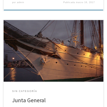
por
admin
Publicada
marzo 16, 2017
La Junta General Ordinaria se reunió el día 23 de junio en el
Instituto de la Ingeniería de España. El Decano expone su
condición de Decano del COIN a la vez de ser Presidente de la
AINE, y comenta los siguientes aspectos: La ingeniería naval es la
profesión que elegimos […]
SIN CATEGORÍA
Junta General