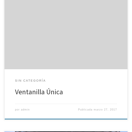
Durante el año 2.016, a través de la Ventanilla Única del Colegio se
han recibido las siguientes entradas: Quejas y reclamaciones: 1.
Error en el envío de correspondencia. Resuelta. Consultas: 27.
Solicitud de información, acceso web, situación seguros,
colegiación, registros, solicitud de baja, etc., todas ellas
contestadas.
SIN CATEGORÍA
Ventanilla Única
por
admin
Publicada
marzo 27, 2017