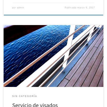
por
admin
Publicada
marzo 9, 2017
Visado electrónico Desde octubre de 2008 en que se empezó a
utilizar el servicio, su uso se ha generalizado y asentado. Durante
el año 2016 el número total de visados electrónicos ha sido 11 (17
el año anterior) y el de registros electrónicos 1062 (1061 el pasado
año), frente a […]
SIN CATEGORÍA
Servicio de visados