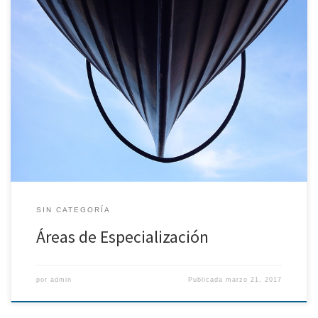
Se utiliza para la designación de proyectistas, diseñadores,
expertos, peritos o árbitros, solicitados por Entidades Públicas o
privadas, particulares, Tribunales, Instituciones u otros organismos,
con devengo de honorarios, que reúne a los colegiados que
soliciten su inscripción de acuerdo con su normativa. En la Junta de
Gobierno del 10 de […]
SIN CATEGORÍA
Áreas de Especialización
por
admin
Publicada
marzo 21, 2017