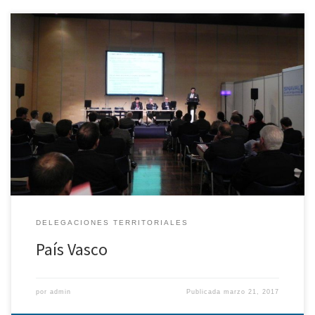
Desde esta Delegación, mensualmente se ha seguido
promoviendo e impulsando la realización de una comida,
organizada originariamente por el colegiado D. Guillermo Avanzini
Garcia, y que se celebra los segundos martes de cada mes. Esta
comida, sufragada por los colegiados asistentes, ha tenido una
asistencia media de 12 colegiados. Los […]
DELEGACIONES TERRITORIALES
País Vasco
por
admin
Publicada
marzo 21, 2017