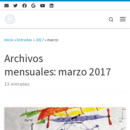
Saltar al contenido
Search
Me
Inicio
»
Entradas
»
2017
»
marzo
Archivos
mensuales:
marzo 2017
13 entradas