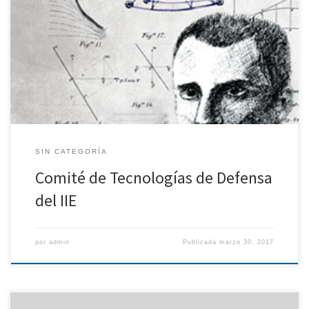
Durante el año 2016 el Comité de Tecnologías de Defensa del IIE
ha organizado una serie de jornadas divulgativas, unas de carácter
esencialmente técnico, otras de tipo histórico-conmemorativo y
algunas de interés para el desarrollo profesional del ingeniero.
Entre las realizadas cabe destacar las siguientes: 18/03/2016:
Proyecto para la reconstrucción […]
SIN CATEGORÍA
Comité de Tecnologías de Defensa
del IIE
por
admin
Publicada
marzo 30, 2017